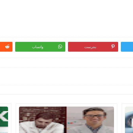
بنترست
واتساب