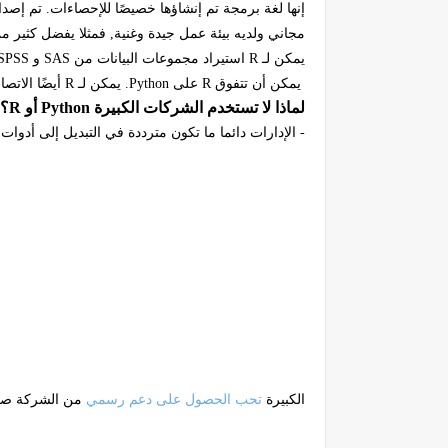
إنها لغة برمجة تم إنشاؤها خصيصًا للإحصاءات. تم إصد
مجاني ولديه بيئة عمل جيدة وغنية, فمثلا يفضل كثير م
يمكن لـ
R
استيراد مجموعات البيانات من
SAS
و
SPSS
يمكن أن تتفوق
R
على
Python
. يمكن لـ
R
أيضًا الاتص
لماذا لا تستخدم الشركات الكبيرة
Python
أو
R
؟
- الإدارات دائما ما تكون مترددة في التبديل إلى أدوا
الكبيرة
تحب الحصول على دعم رسمي
من الشركة صاح