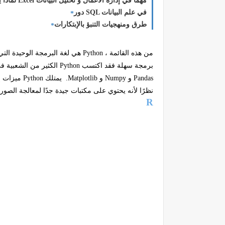
لماذا يعد Excel مهما في إدارة الأعمال و تحليل البيانات
دور SQL في علم البيانات
طرق ومنهجيات التنبؤ بالإبتكارات
من هذه القائمة ،
Python
هي لغة البرمجة الوحيدة التي 
برمجة سهلة فقد اكتسب
Python
الكثير من الشعبية ف
Pandas
و
Numpy
و
Matplotlib
.
يمتلك
Python
ميزات إ
نظرًا لأنه يحتوي على مكتبات جيدة جدًا لمعالجة الصور 
R