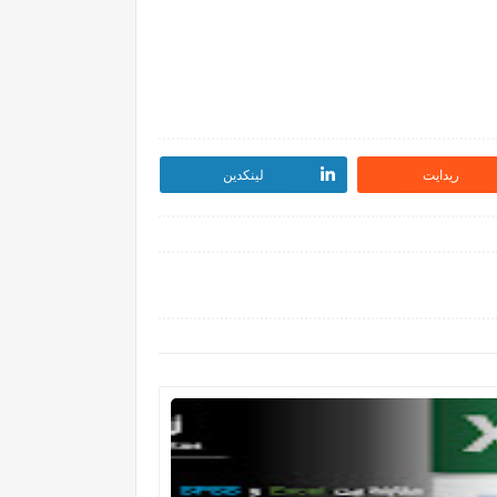
ريدايت
لينكدين